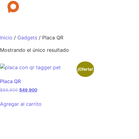
Inicio
/
Gadgets
/ Placa QR
Mostrando el único resultado
¡Oferta!
Placa QR
Original price was: $69,900.
Current price is: $49,900.
$
69,900
$
49,900
Agregar al carrito