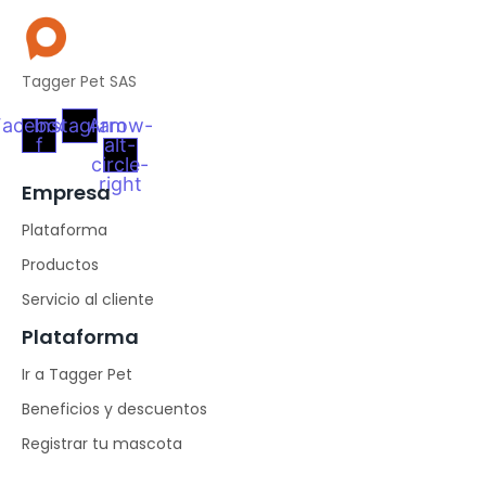
Tagger Pet SAS
Facebook-
Instagram
Arrow-
f
alt-
circle-
right
Empresa
Plataforma
Productos
Servicio al cliente
Plataforma
Ir a Tagger Pet
Beneficios y descuentos
Registrar tu mascota